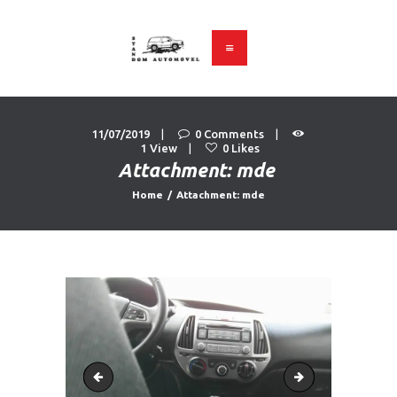
Stand Dom Automóvel
Carros Usados
PÁGINA INICIAL
11/07/2019
0
Comments
VIATURAS
1
View
0
Likes
Attachment: mde
SOBRE NÓS
Home
Attachment: mde
CONTACTOS
dav
mde