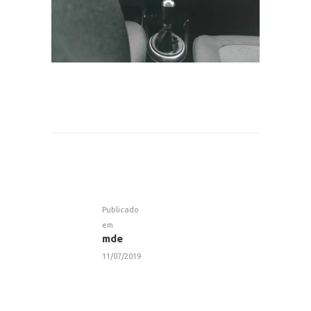
NAVEGAÇÃO
DE
ARTIGOS
Publicado
em
Post
mde
anterior:
11/07/2019