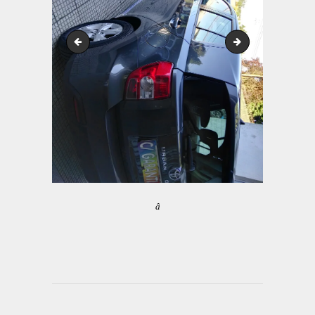
hdr
hdr
â
Navegação