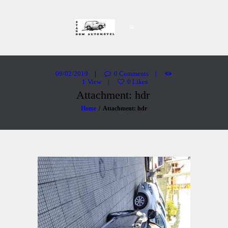
Stand Dom Automóvel
Carros Usados
PÁGINA INICIAL
VIATURAS
09/02/2019
0
Comments
1
View
0
Likes
SOBRE NÓS
Attachment: hdr
CONTACTOS
Home
Attachment: hdr