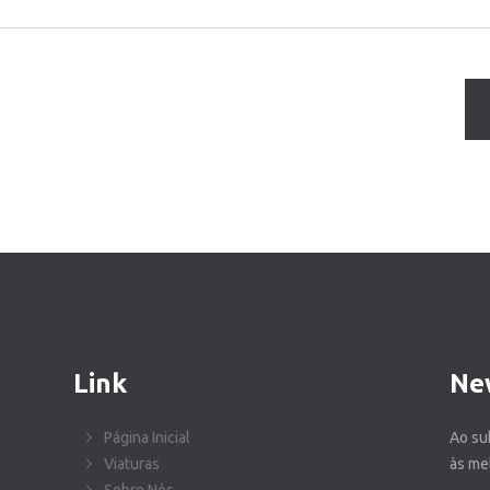
Link
Ne
Página Inicial
Ao su
Viaturas
às me
Sobre Nós