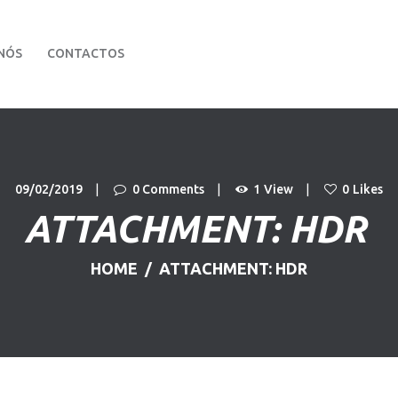
PÁGINA INICIAL
NÓS
CONTACTOS
VIATURAS
Stand Dom Automóvel
Carros Usados
SOBRE NÓS
CONTACTOS
09/02/2019
0
Comments
1
View
0
Likes
ATTACHMENT: HDR
HOME
ATTACHMENT: HDR