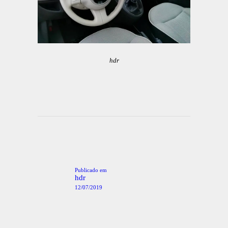
hdr
Navegação
de
artigos
Publicado em
Post
anterior:
hdr
12/07/2019