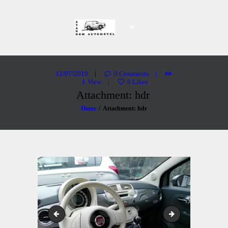
Stand Dom Automóvel
Carros Usados
PÁGINA INICIAL
VIATURAS
12/07/2019
0
Comments
1
View
0
Likes
SOBRE NÓS
Attachment: hdr
CONTACTOS
Home
Attachment: hdr
hdr
dav