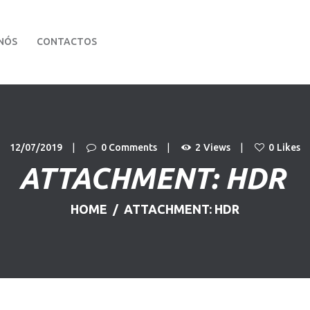
PÁGINA INICIAL
NÓS
CONTACTOS
VIATURAS
Stand Dom Automóvel
Carros Usados
SOBRE NÓS
CONTACTOS
12/07/2019
0
Comments
2
Views
0
Likes
ATTACHMENT: HDR
HOME
ATTACHMENT: HDR