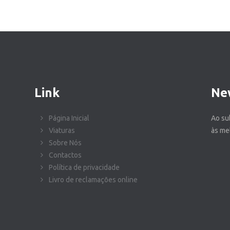
Link
Ne
Página Inicial
Ao su
Viaturas
às me
Sobre Nós
Contactos
Política de privacidade
Livro de reclamações online