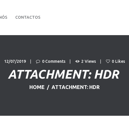
PÁGINA INICIAL
NÓS
CONTACTOS
VIATURAS
Stand Dom Automóvel
Carros Usados
SOBRE NÓS
CONTACTOS
12/07/2019
0
Comments
2
Views
0
Likes
ATTACHMENT: HDR
HOME
ATTACHMENT: HDR