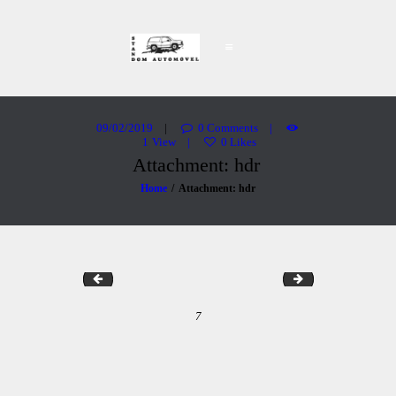
Stand Dom Automóvel
Carros Usados
PÁGINA INICIAL
VIATURAS
09/02/2019
0
Comments
1
View
0
Likes
SOBRE NÓS
Attachment: hdr
CONTACTOS
Home
Attachment: hdr
dav
hdr
7