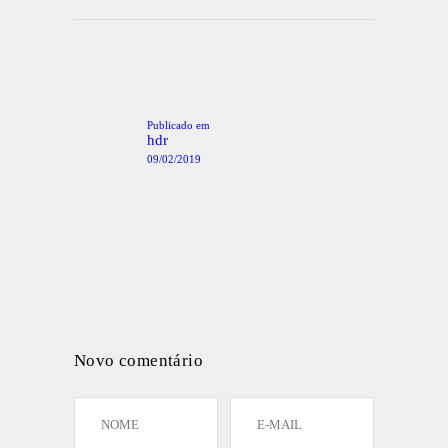
Navegação
de
artigos
Publicado em
Post
anterior:
hdr
09/02/2019
Novo comentário