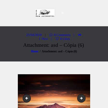
Stand Dom Automóvel
Carros Usados
PÁGINA INICIAL
VIATURAS
25/04/2019
0
Comments
1
View
0
Likes
SOBRE NÓS
Attachment: asd – Cópia (6)
CONTACTOS
Home
Attachment: asd – Cópia (6)
asd - Cópia (5)
asd - Cópia (7)