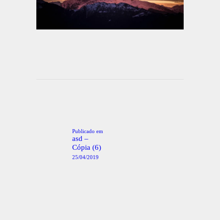
Navegação
de
artigos
Publicado em
Post
anterior:
asd –
Cópia (6)
25/04/2019