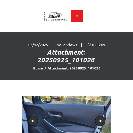
Stand Dom Automóvel
Carros Usados
PÁGINA INICIAL
03/12/2025
2
Views
0
Likes
VIATURAS
Attachment:
SOBRE NÓS
20250925_101026
CONTACTOS
Home
Attachment: 20250925_101026
20250925_101022
20250925_101057