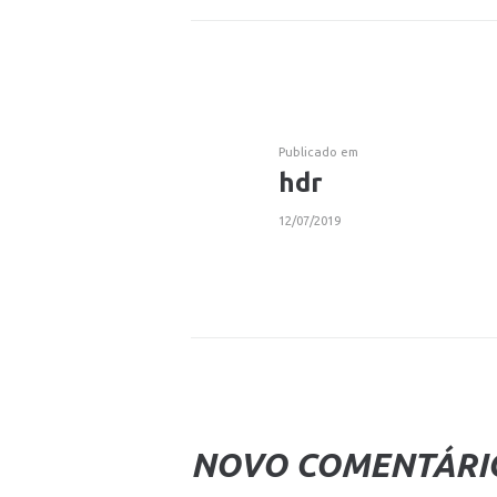
NAVEGAÇÃ
DE
Post
Publicado em
ARTIGOS
hdr
anterior:
12/07/2019
NOVO COMENTÁRI