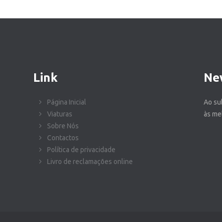
Link
Ne
Página Inicial
Ao su
Viaturas
às me
Sobre Nós
Contactos
Política de privacidade
Livro de reclamações online