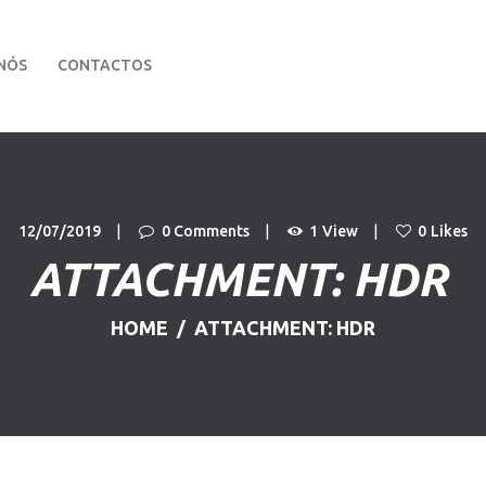
PÁGINA INICIAL
NÓS
CONTACTOS
VIATURAS
Stand Dom Automóvel
Carros Usados
SOBRE NÓS
CONTACTOS
12/07/2019
0
Comments
1
View
0
Likes
ATTACHMENT: HDR
HOME
ATTACHMENT: HDR