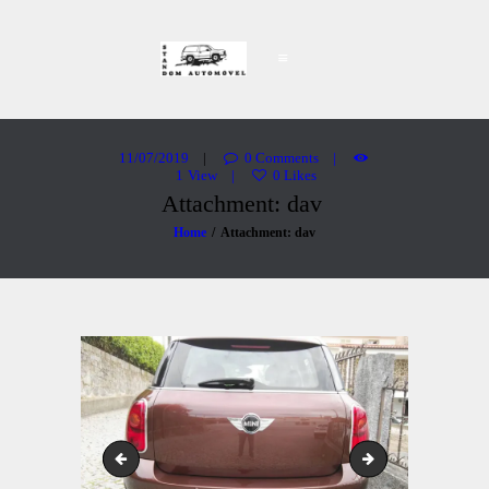
Stand Dom Automóvel
Carros Usados
PÁGINA INICIAL
VIATURAS
11/07/2019
0
Comments
1
View
0
Likes
SOBRE NÓS
Attachment: dav
CONTACTOS
Home
Attachment: dav
mde
hdr