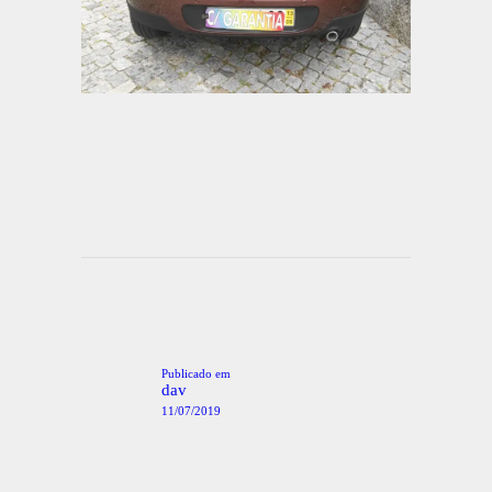
Navegação
de
artigos
Publicado em
Post
anterior:
dav
11/07/2019